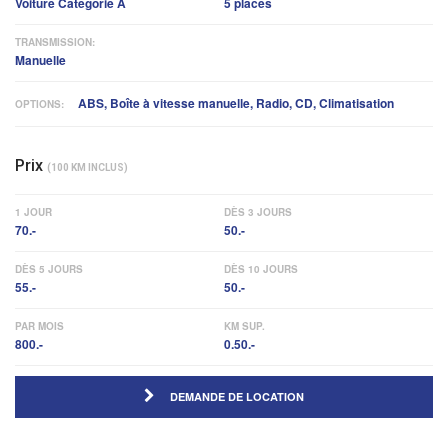
Voiture Catégorie A
5 places
TRANSMISSION:
Manuelle
ABS, Boîte à vitesse manuelle, Radio, CD, Climatisation
OPTIONS:
Prix
(100 KM INCLUS)
1 JOUR
DÈS 3 JOURS
70.-
50.-
DÈS 5 JOURS
DÈS 10 JOURS
55.-
50.-
PAR MOIS
KM SUP.
800.-
0.50.-
DEMANDE DE LOCATION