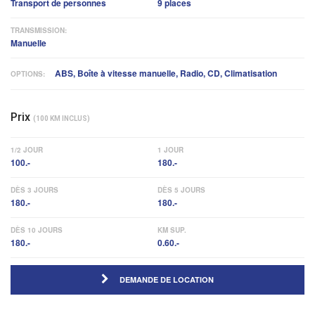
Transport de personnes
9 places
TRANSMISSION:
Manuelle
ABS, Boîte à vitesse manuelle, Radio, CD, Climatisation
OPTIONS:
Prix
(100 KM INCLUS)
1/2 JOUR
1 JOUR
100.-
180.-
DÈS 3 JOURS
DÈS 5 JOURS
180.-
180.-
DÈS 10 JOURS
KM SUP.
180.-
0.60.-
DEMANDE DE LOCATION