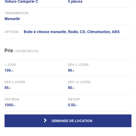
Voiture Catégorie C
5 places
TRANSMISSION:
Manuelle
Boîte à vitesse manuelle, Radio, CD, Climatisation, ABS
OPTIONS:
Prix
(100 KM INCLUS)
1 JOUR
DÈS 3 JOURS
100.-
90.-
DÈS 5 JOURS
DÈS 10 JOURS
85.-
80.-
PAR MOIS
KM SUP.
1000.-
0.50.-
DEMANDE DE LOCATION